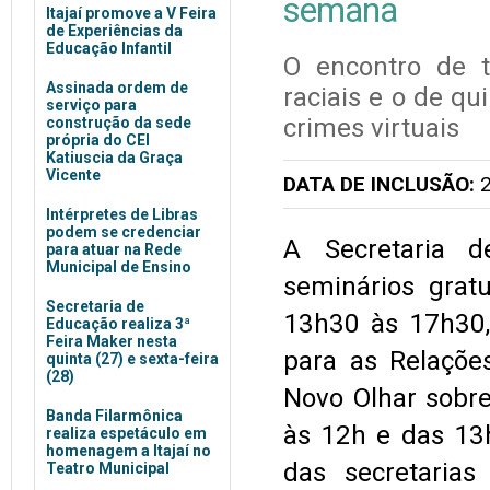
semana
Itajaí promove a V Feira
de Experiências da
Educação Infantil
O encontro de t
Assinada ordem de
raciais e o de q
serviço para
crimes virtuais
construção da sede
própria do CEI
Katiuscia da Graça
Vicente
DATA DE INCLUSÃO:
2
Intérpretes de Libras
podem se credenciar
A Secretaria d
para atuar na Rede
Municipal de Ensino
seminários gratu
Secretaria de
13h30 às 17h30, 
Educação realiza 3ª
Feira Maker nesta
para as Relaçõe
quinta (27) e sexta-feira
(28)
Novo Olhar sobre
Banda Filarmônica
às 12h e das 13h
realiza espetáculo em
homenagem a Itajaí no
das secretaria
Teatro Municipal