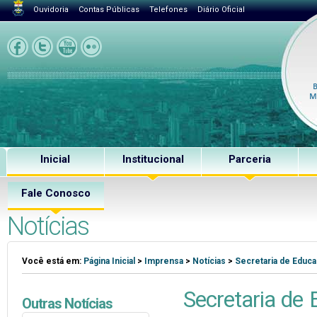
Ouvidoria
Contas Públicas
Telefones
Diário Oficial
Inicial
Institucional
Parceria
Fale Conosco
Notícias
Você está em:
Página Inicial
>
Imprensa
>
Notícias
>
Secretaria de Educ
Secretaria de
Outras Notícias