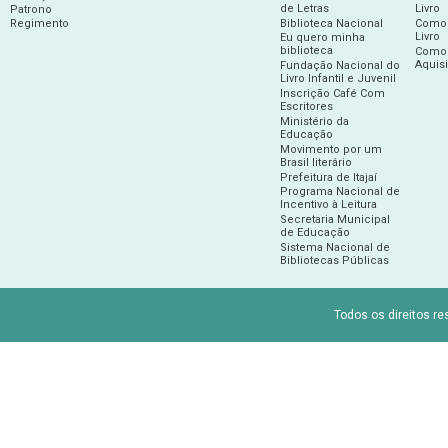
de Letras
Livro
Patrono
Regimento
Biblioteca Nacional
Como 
Livro
Eu quero minha
biblioteca
Como 
Aquis
Fundação Nacional do
Livro Infantil e Juvenil
Inscrição Café Com
Escritores
Ministério da
Educação
Movimento por um
Brasil literário
Prefeitura de Itajaí
Programa Nacional de
Incentivo à Leitura
Secretaria Municipal
de Educação
Sistema Nacional de
Bibliotecas Públicas
Todos os direitos re