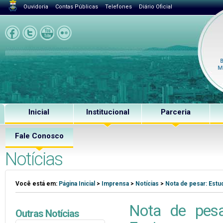
Ouvidoria
Contas Públicas
Telefones
Diário Oficial
Inicial
Institucional
Parceria
Fale Conosco
Notícias
Você está em:
Página Inicial
>
Imprensa
>
Notícias
>
Nota de pesar: Estu
Nota de pesa
Outras Notícias