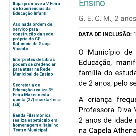
Ensino
Itajaí promove a V Feira
de Experiências da
Educação Infantil
G. E. C. M., 2 ano
Assinada ordem de
serviço para
DATA DE INCLUSÃO:
1
construção da sede
própria do CEI
Katiuscia da Graça
Vicente
O Município de 
Intérpretes de Libras
Educação, manif
podem se credenciar
para atuar na Rede
família do estud
Municipal de Ensino
de 2 anos, pelo s
Secretaria de
Educação realiza 3ª
Feira Maker nesta
A criança frequ
quinta (27) e sexta-feira
(28)
Professora Diva 
Banda Filarmônica
2 anos de idade 
realiza espetáculo em
homenagem a Itajaí no
na Capela Athenas
Teatro Municipal