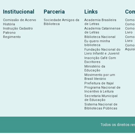
Institucional
Parceria
Links
Com
Comissão de Acervo
Sociedade Amigos da
Academia Brasileira
Como 
Biblioteca
de Letras
História
Como 
Instrução Cadastro
Academia Catarinense
Como 
de Letras
Livro
Patrono
Regimento
Biblioteca Nacional
Como 
Livro
Eu quero minha
biblioteca
Como 
Aquis
Fundação Nacional do
Livro Infantil e Juvenil
Inscrição Café Com
Escritores
Ministério da
Educação
Movimento por um
Brasil literário
Prefeitura de Itajaí
Programa Nacional de
Incentivo à Leitura
Secretaria Municipal
de Educação
Sistema Nacional de
Bibliotecas Públicas
Todos os direitos re